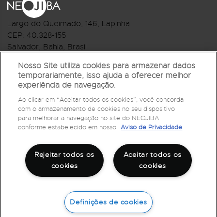
Largo do Queimado, 146
, Lapinha
CEP:
40.328-155
Salvador, Bahia, Brasil
Telefone:(71) 3044-2959
Nosso Site utiliza cookies para armazenar dados
temporariamente, isso ajuda a oferecer melhor
R.Monte Castelo Nº 62, Bairro Barbalho
experiência de navegação.
CEP: 40.301-210
Ao clicar em “Aceitar todos os cookies”, você concorda
Salvador, Bahia, Brasil
com o armazenamento de cookies no seu dispositivo
Telefone:(71) 3032-1073
para melhorar a navegação no site do NEOJIBA
conforme estabelecido em nosso
Aviso de Privacidade
Rejeitar todos os
Aceitar todos os
cookies
cookies
Definições de cookies
©
2026
Todos os direitos reservados