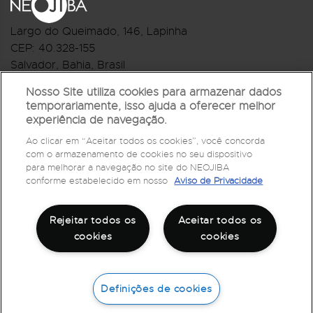
Largo do Queimado, 146
, Lapinha
CEP:
40.328-155
Salvador, Bahia, Brasil
Telefone:(71) 3044-2959
Nosso Site utiliza cookies para armazenar dados
temporariamente, isso ajuda a oferecer melhor
R.Monte Castelo Nº 62, Bairro Barbalho
experiência de navegação.
CEP: 40.301-210
Ao clicar em “Aceitar todos os cookies”, você concorda
Salvador, Bahia, Brasil
com o armazenamento de cookies no seu dispositivo
Telefone:(71) 3032-1073
para melhorar a navegação no site do NEOJIBA
conforme estabelecido em nosso
Aviso de Privacidade
Rejeitar todos os
Aceitar todos os
cookies
cookies
Definições de cookies
©
2026
Todos os direitos reservados