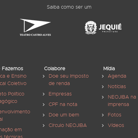
Saiba como ser um
 Fazemos
Colabore
Mídia
ica e Ensino
Doe seu Imposto
Agenda
cal Coletivo
de renda
Notícias
eto Político
Empresas
NEOJIBA na
agógico
CPF na nota
imprensa
envolvimento
Doe um bem
Fotos
al
Círculo NEOJIBA
Vídeos
mação em
s técnicas