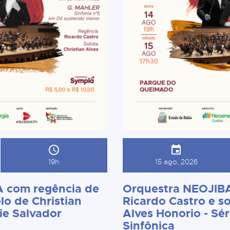
19h
15 ago, 2026
 com regência de
Orquestra NEOJIBA
lo de Christian
Ricardo Castro e so
ie Salvador
Alves Honorio - Sér
Sinfônica