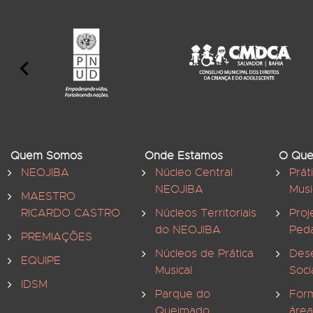
Quem Somos
Onde Estamos
O Que
NEOJIBA
Núcleo Central
Prát
NEOJIBA
Musi
MAESTRO
RICARDO CASTRO
Núcleos Territoriais
Proj
do NEOJIBA
Ped
PREMIAÇÕES
Núcleos de Prática
Des
EQUIPE
Musical
Soci
IDSM
Parque do
For
Queimado
área