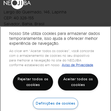
Largo do Queimado, 146
, Lapinha
CEP:
40.328-155
Salvador, Bahia, Brasil
Telefone:(71) 3044-2959
Nosso Site utiliza cookies para armazenar dados
temporariamente, isso ajuda a oferecer melhor
R.Monte Castelo Nº 62, Bairro Barbalho
experiência de navegação.
CEP: 40.301-210
Ao clicar em “Aceitar todos os cookies”, você concorda
Salvador, Bahia, Brasil
com o armazenamento de cookies no seu dispositivo
Telefone:(71) 3032-1073
para melhorar a navegação no site do NEOJIBA
conforme estabelecido em nosso
Aviso de Privacidade
Rejeitar todos os
Aceitar todos os
cookies
cookies
Definições de cookies
©
2026
Todos os direitos reservados