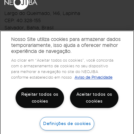
Largo do Queimado, 146
, Lapinha
CEP:
40.328-155
Salvador, Bahia, Brasil
Telefone:(71) 3044-2959
Nosso Site utiliza cookies para armazenar dados
temporariamente, isso ajuda a oferecer melhor
R.Monte Castelo Nº 62, Bairro Barbalho
experiência de navegação.
CEP: 40.301-210
Ao clicar em “Aceitar todos os cookies”, você concorda
Salvador, Bahia, Brasil
com o armazenamento de cookies no seu dispositivo
Telefone:(71) 3032-1073
para melhorar a navegação no site do NEOJIBA
conforme estabelecido em nosso
Aviso de Privacidade
Rejeitar todos os
Aceitar todos os
cookies
cookies
Definições de cookies
©
2026
Todos os direitos reservados