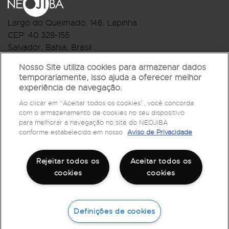
Largo do Queimado, 146
, Lapinha
CEP:
40.328-155
Salvador, Bahia, Brasil
Telefone:(71) 3044-2959
Nosso Site utiliza cookies para armazenar dados
temporariamente, isso ajuda a oferecer melhor
R.Monte Castelo Nº 62, Bairro Barbalho
experiência de navegação.
CEP: 40.301-210
Ao clicar em “Aceitar todos os cookies”, você concorda
Salvador, Bahia, Brasil
com o armazenamento de cookies no seu dispositivo
Telefone:(71) 3032-1073
para melhorar a navegação no site do NEOJIBA
conforme estabelecido em nosso
Aviso de Privacidade
Rejeitar todos os
Aceitar todos os
cookies
cookies
Definições de cookies
©
2026
Todos os direitos reservados