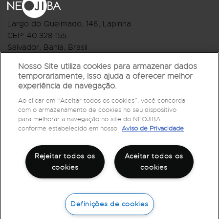
Largo do Queimado, 146
, Lapinha
CEP:
40.328-155
Salvador, Bahia, Brasil
Telefone:(71) 3044-2959
Nosso Site utiliza cookies para armazenar dados
temporariamente, isso ajuda a oferecer melhor
R.Monte Castelo Nº 62, Bairro Barbalho
experiência de navegação.
CEP: 40.301-210
Ao clicar em “Aceitar todos os cookies”, você concorda
Salvador, Bahia, Brasil
com o armazenamento de cookies no seu dispositivo
Telefone:(71) 3032-1073
para melhorar a navegação no site do NEOJIBA
conforme estabelecido em nosso
Aviso de Privacidade
Rejeitar todos os
Aceitar todos os
cookies
cookies
Definições de cookies
©
2026
Todos os direitos reservados