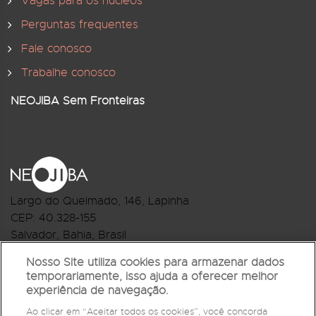
Vagas para os núcleos
Perguntas frequentes
Fale conosco
Trabalhe conosco
NEOJIBA Sem Fronteiras
Largo do Queimado, 146
, Lapinha
CEP:
40.328-155
Salvador, Bahia, Brasil
Telefone:(71) 3044-2959
Nosso Site utiliza cookies para armazenar dados
temporariamente, isso ajuda a oferecer melhor
R.Monte Castelo Nº 62, Bairro Barbalho
experiência de navegação.
CEP: 40.301-210
Ao clicar em “Aceitar todos os cookies”, você concorda
Salvador, Bahia, Brasil