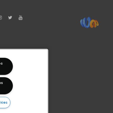
os
os
kies