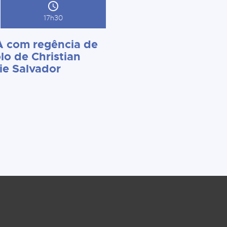
17h30
 com regência de
lo de Christian
ie Salvador