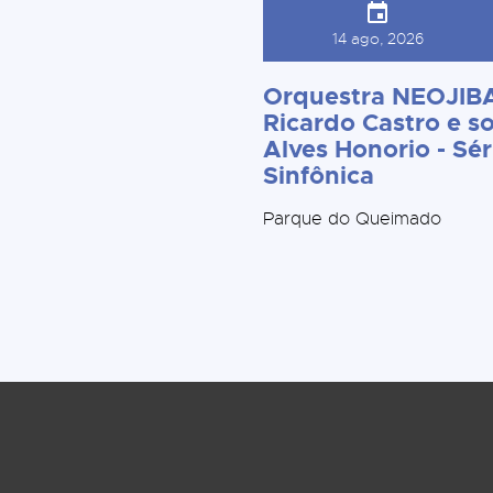
14 ago, 2026
Orquestra NEOJIBA
Ricardo Castro e so
Alves Honorio - Sér
Sinfônica
Parque do Queimado