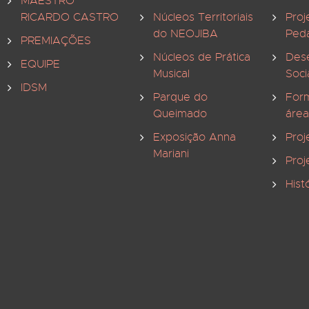
MAESTRO
RICARDO CASTRO
Núcleos Territoriais
Proj
do NEOJIBA
Ped
PREMIAÇÕES
Núcleos de Prática
Des
EQUIPE
Musical
Soci
IDSM
Parque do
For
Queimado
área
Exposição Anna
Proj
Mariani
Proj
Hist