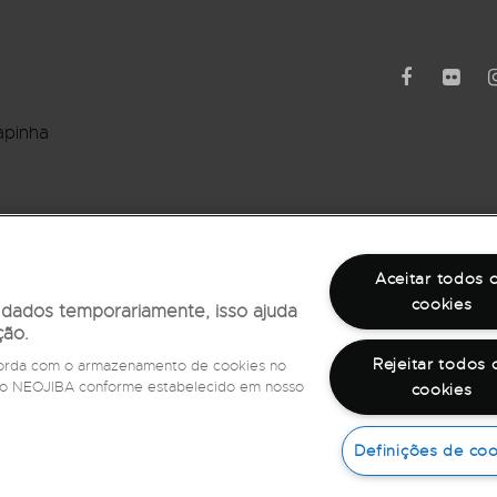
apinha
rro Barbalho
Aceitar todos 
cookies
r dados temporariamente, isso ajuda
ção.
Rejeitar todos 
ncorda com o armazenamento de cookies no
e do NEOJIBA conforme estabelecido em nosso
cookies
©
2026
Todos os direitos reservados
Definições de coo
Fale com a Ouvidoria,
ligue 162