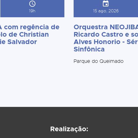
19h
15 ago, 2026
 com regência de
Orquestra NEOJIBA
lo de Christian
Ricardo Castro e so
ie Salvador
Alves Honorio - Sér
Sinfônica
Parque do Queimado
Realização: