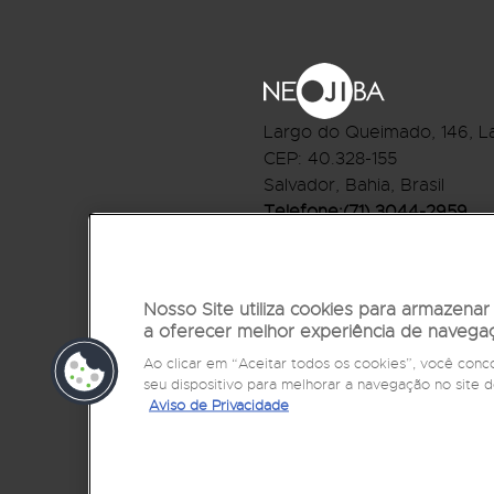
Largo do Queimado, 146
, L
CEP:
40.328-155
Salvador, Bahia, Brasil
Telefone:(71) 3044-2959
R.Monte Castelo Nº 62, Bai
CEP: 40.301-210
Salvador, Bahia, Brasil
Nosso Site utiliza cookies para armazena
a oferecer melhor experiência de navega
Telefone:(71) 3032-1073
Ao clicar em “Aceitar todos os cookies”, você co
seu dispositivo para melhorar a navegação no sit
Aviso de Privacidade