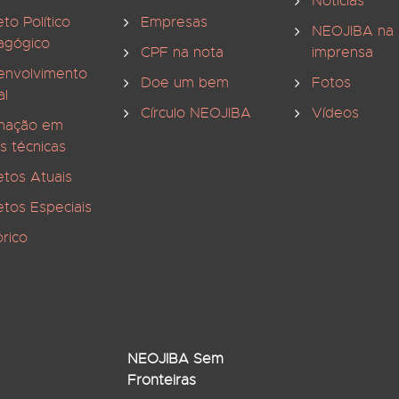
Notícias
eto Político
Empresas
NEOJIBA na
agógico
CPF na nota
imprensa
envolvimento
Doe um bem
Fotos
al
Círculo NEOJIBA
Vídeos
mação em
s técnicas
etos Atuais
etos Especiais
órico
NEOJIBA Sem
Fronteiras