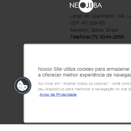
Largo do Queimado, 146
, L
CEP:
40.328-155
Salvador, Bahia, Brasil
Telefone:(71) 3044-2959
R.Monte Castelo Nº 62, Bai
CEP: 40.301-210
Salvador, Bahia, Brasil
Nosso Site utiliza cookies para armazena
Telefone:(71) 3032-1073
a oferecer melhor experiência de navega
Ao clicar em “Aceitar todos os cookies”, você co
seu dispositivo para melhorar a navegação no sit
Aviso de Privacidade