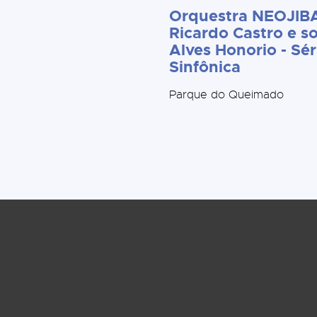
Orquestra NEOJIBA
Ricardo Castro e so
Alves Honorio - Sér
Sinfônica
Parque do Queimado