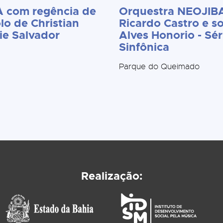
 com regência de
Orquestra NEOJIBA
lo de Christian
Ricardo Castro e so
ie Salvador
Alves Honorio - Sér
Sinfônica
Parque do Queimado
Realização: