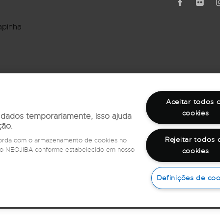
apinha
rro Barbalho
Aceitar todos 
cookies
r dados temporariamente, isso ajuda
ção.
Rejeitar todos 
ncorda com o armazenamento de cookies no
e do NEOJIBA conforme estabelecido em nosso
cookies
©
2026
Todos os direitos reservados
Fale com a Ouvidoria,
ligue 162
Definições de coo