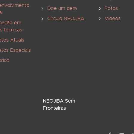
envolvimento
Doe um bem
Fotos
al
Círculo NEOJIBA
Vídeos
mação em
s técnicas
etos Atuais
etos Especiais
órico
NEOJIBA Sem
Fronteiras