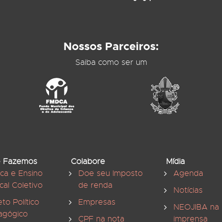
Nossos Parceiros:
Saiba como ser um
 Fazemos
Colabore
Mídia
ica e Ensino
Doe seu Imposto
Agenda
cal Coletivo
de renda
Notícias
eto Político
Empresas
NEOJIBA na
agógico
CPF na nota
imprensa