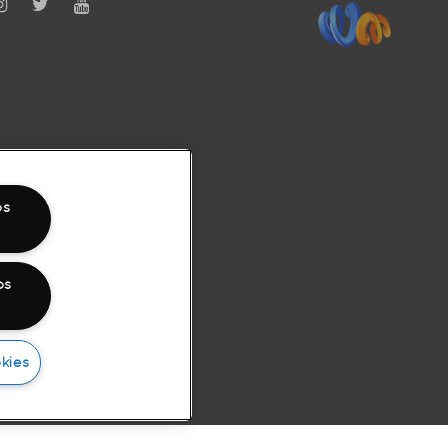
os
os
kies