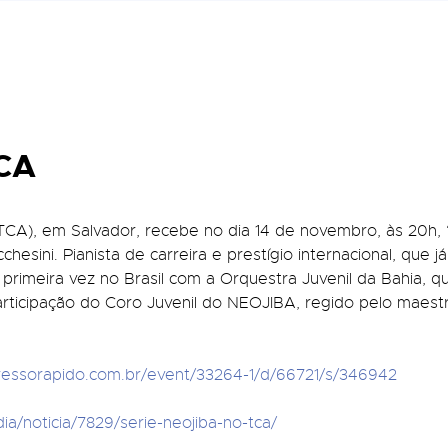
TCA
 (TCA), em Salvador, recebe no dia 14 de novembro, às 20h
hesini. Pianista de carreira e prestígio internacional, que 
a primeira vez no Brasil com a Orquestra Juvenil da Bahia, 
participação do Coro Juvenil do NEOJIBA, regido pelo maes
gressorapido.com.br/event/33264-1/d/66721/s/346942
dia/noticia/7829/serie-neojiba-no-tca/