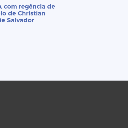
 com regência de
lo de Christian
ie Salvador