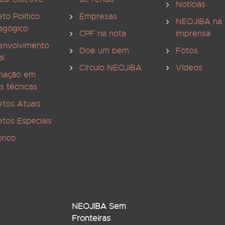
Notícias
eto Político
Empresas
NEOJIBA na
agógico
CPF na nota
imprensa
envolvimento
Doe um bem
Fotos
al
Círculo NEOJIBA
Vídeos
mação em
s técnicas
etos Atuais
etos Especiais
órico
NEOJIBA Sem
Fronteiras