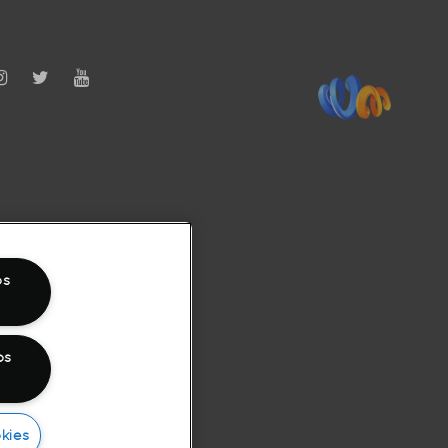
os
os
kies