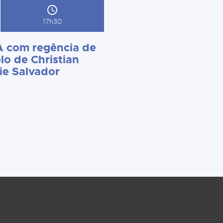
17h30
 com regência de
lo de Christian
ie Salvador