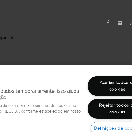
apinha
rro Barbalho
Aceitar todos 
cookies
r dados temporariamente, isso ajuda
ção.
Rejeitar todos 
ncorda com o armazenamento de cookies no
e do NEOJIBA conforme estabelecido em nosso
cookies
©
2026
Todos os direitos reservados
Fale com a Ouvidoria,
ligue 162
Definições de coo