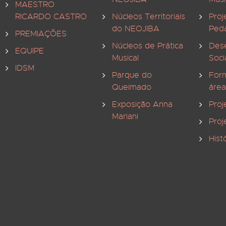
MAESTRO
RICARDO CASTRO
Núcleos Territoriais
Proj
do NEOJIBA
Ped
PREMIAÇÕES
Núcleos de Prática
Des
EQUIPE
Musical
Soci
IDSM
Parque do
For
Queimado
área
Exposição Anna
Proj
Mariani
Proj
Hist