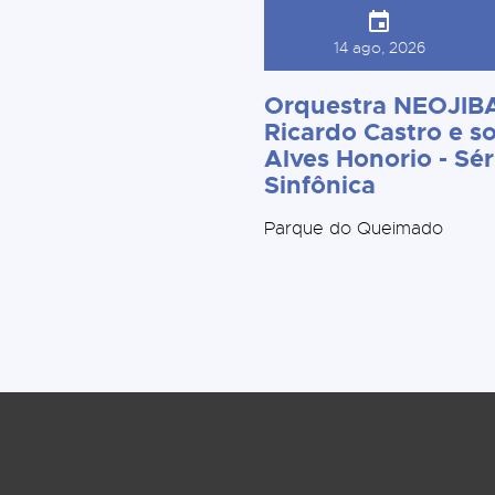
14 ago, 2026
Orquestra NEOJIBA
Ricardo Castro e so
Alves Honorio - Sér
Sinfônica
Parque do Queimado