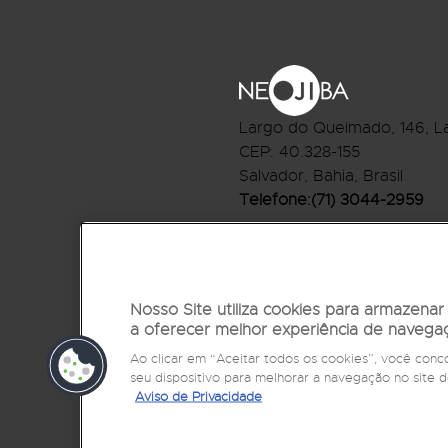
Largo do Queimado, 146
, L
CEP:
40.328-155
Salvador, Bahia, Brasil
Telefone:(71) 3044-2959
R.Monte Castelo Nº 62, Bai
CEP: 40.301-210
Salvador, Bahia, Brasil
Nosso Site utiliza cookies para armazena
Telefone:(71) 3032-1073
a oferecer melhor experiência de navega
Ao clicar em “Aceitar todos os cookies”, você co
seu dispositivo para melhorar a navegação no sit
Aviso de Privacidade