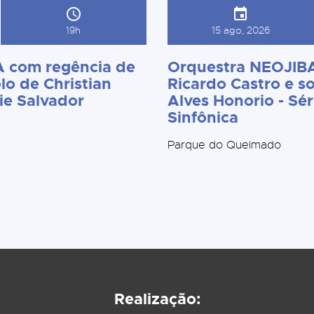
19h
15 ago, 2026
 com regência de
Orquestra NEOJIBA
lo de Christian
Ricardo Castro e so
ie Salvador
Alves Honorio - Sér
Sinfônica
Parque do Queimado
Realização: