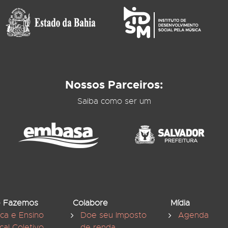
Nossos Parceiros:
Saiba como ser um
 Fazemos
Colabore
Mídia
ica e Ensino
Doe seu Imposto
Agenda
cal Coletivo
de renda