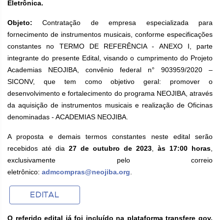
Eletrônica.
Objeto:
Contratação de empresa especializada para
fornecimento de instrumentos musicais, conforme especificações
constantes no TERMO DE REFERÊNCIA - ANEXO I, parte
integrante do presente Edital, visando o cumprimento do Projeto
Academias NEOJIBA, convênio federal n° 903959/2020 –
SICONV, que tem como objetivo geral: promover o
desenvolvimento e fortalecimento do programa NEOJIBA, através
da aquisição de instrumentos musicais e realização de Oficinas
denominadas - ACADEMIAS NEOJIBA.
A proposta e demais termos constantes neste edital serão
recebidos até dia
27 de outubro de 2023
,
às 17:00 horas
,
exclusivamente pelo correio
eletrônico:
admcompras@neojiba.org
.
EDITAL
O referido edital já foi incluído na plataforma transfere gov,