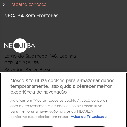
Trabalhe conosco
NEOJIBA Sem Fronteiras
Largo do Queimado, 146
, Lapinha
CEP:
40.328-155
Salvador, Bahia, Brasil
Telefone:(71) 3044-2959
Nosso Site utiliza cookies para armazenar dados
temporariamente, isso ajuda a oferecer melhor
R.Monte Castelo Nº 62, Bairro Barbalho
experiência de navegação.
CEP: 40.301-210
Ao clicar em “Aceitar todos os cookies”, você concorda
Salvador, Bahia, Brasil
com o armazenamento de cookies no seu dispositivo
Telefone:(71) 3032-1073
para melhorar a navegação no site do NEOJIBA
conforme estabelecido em nosso
Aviso de Privacidade